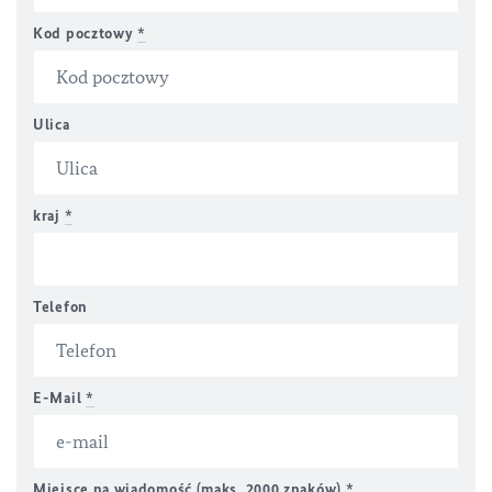
Kod pocztowy
*
Ulica
kraj
*
Telefon
E-Mail
*
Miejsce na wiadomość (maks. 2000 znaków)
*