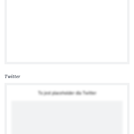
KonsulatNiemiecWrocla
Twitter
To jest placeholder dla Twitter