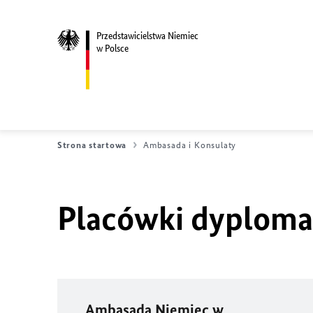
Przedstawicielstwa Niemiec
w Polsce
Strona startowa
Ambasada i Konsulaty
Placówki dyploma
Ambasada Niemiec w