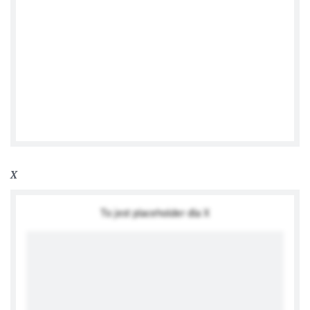
Ambasada Niemiec
X
To jest placeholder dla X