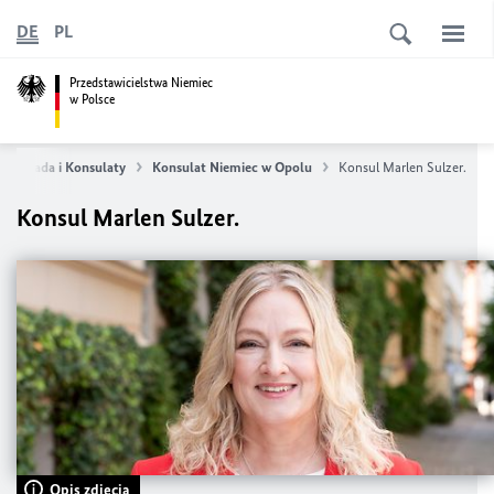
DE
PL
Przedstawicielstwa Niemiec
w Polsce
mbasada i Konsulaty
Konsulat Niemiec w Opolu
Konsul Marlen Sulzer.
Konsul Marlen Sulzer.
Opis zdjęcia