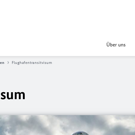
Über uns
nen
Flughafentransitvisum
isum