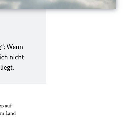
eg“: Wenn
ich nicht
iegt.
pp auf
nem Land