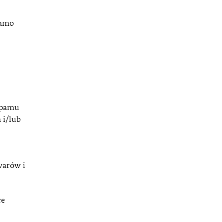
samo
spamu
 i/lub
warów i
ce