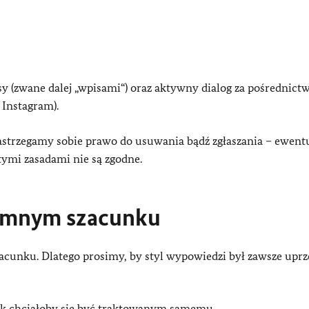
y (zwane dalej „wpisami“) oraz aktywny dialog za pośrednic
Instagram).
zastrzegamy sobie prawo do usuwania bądź zgłaszania – ewent
tymi zasadami nie są zgodne.
jemnym szacunku
cunku. Dlatego prosimy, by styl wypowiedzi był zawsze uprz
ak chciałoby się być traktowanym samemu.