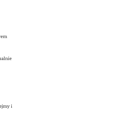
twem
ualnie
ejmy i