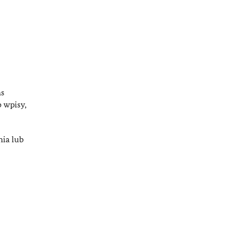
as
 wpisy,
nia lub