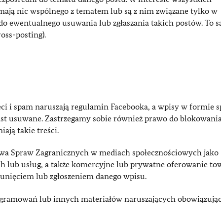
 mają nic wspólnego z tematem lub są z nim związane tylko w
do ewentualnego usuwania lub zgłaszania takich postów. To 
oss-posting).
i i spam naruszają regulamin Facebooka, a wpisy w formie 
ast usuwane. Zastrzegamy sobie również prawo do blokowania
ają takie treści.
twa Spraw Zagranicznych w mediach społecznościowych jako
ch lub usług, a także komercyjne lub prywatne oferowanie to
usunięciem lub zgłoszeniem danego wpisu.
rogramowań lub innych materiałów naruszających obowiązują