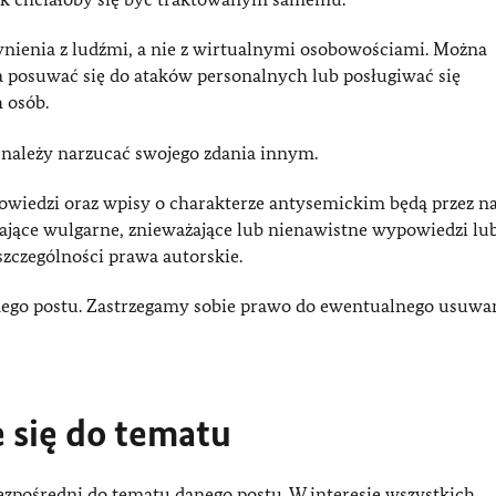
ynienia z ludźmi, a nie z wirtualnymi osobowościami. Można
 posuwać się do ataków personalnych lub posługiwać się
 osób.
 należy narzucać swojego zdania innym.
powiedzi oraz wpisy o charakterze antysemickim będą przez n
ające wulgarne, znieważające lub nienawistne wypowiedzi lub
szczególności prawa autorskie.
anego postu. Zastrzegamy sobie prawo do ewentualnego usuwa
 się do tematu
zpośredni do tematu danego postu. W interesie wszystkich