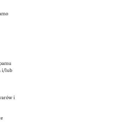
samo
spamu
 i/lub
warów i
ce