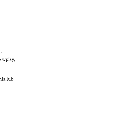
as
 wpisy,
nia lub