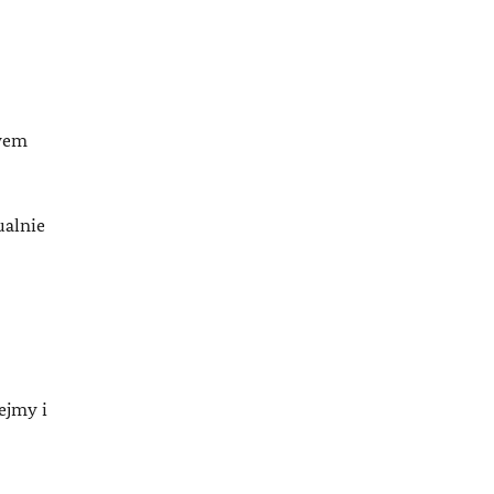
twem
ualnie
ejmy i