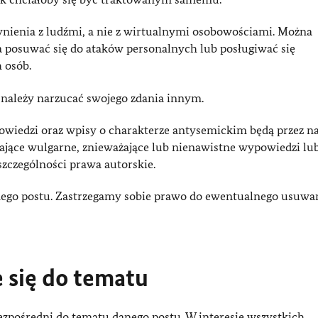
ynienia z ludźmi, a nie z wirtualnymi osobowościami. Można
 posuwać się do ataków personalnych lub posługiwać się
 osób.
 należy narzucać swojego zdania innym.
powiedzi oraz wpisy o charakterze antysemickim będą przez n
ające wulgarne, znieważające lub nienawistne wypowiedzi lub
szczególności prawa autorskie.
anego postu. Zastrzegamy sobie prawo do ewentualnego usuwa
 się do tematu
zpośredni do tematu danego postu. W interesie wszystkich