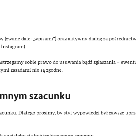
y (zwane dalej „wpisami“) oraz aktywny dialog za pośrednic
Instagram).
zastrzegamy sobie prawo do usuwania bądź zgłaszania – ewent
tymi zasadami nie są zgodne.
jemnym szacunku
cunku. Dlatego prosimy, by styl wypowiedzi był zawsze uprz
ak chciałoby się być traktowanym samemu.