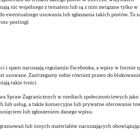
 mają nic wspólnego z tematem lub są z nim związane tylko w
do ewentualnego usuwania lub zgłaszania takich postów. To 
oss-posting).
i i spam naruszają regulamin Facebooka, a wpisy w formie 
ast usuwane. Zastrzegamy sobie również prawo do blokowania
ają takie treści.
twa Spraw Zagranicznych w mediach społecznościowych jako
ch lub usług, a także komercyjne lub prywatne oferowanie to
usunięciem lub zgłoszeniem danego wpisu.
rogramowań lub innych materiałów naruszających obowiązują